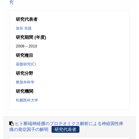
究
研究代表者
加谷 光規
研究期間 (年度)
2008 – 2010
研究種目
基盤研究(C)
研究分野
整形外科学
研究機関
札幌医科大学
ヒト断端神経腫のプロテオミクス解析による神経因性疼
痛の発症因子の解明
研究代表者