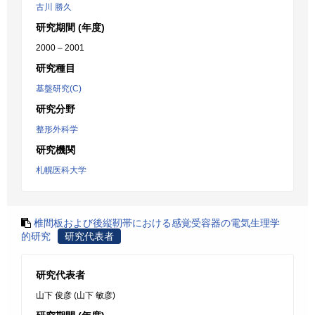
古川 勝久
研究期間 (年度)
2000 – 2001
研究種目
基盤研究(C)
研究分野
整形外科学
研究機関
札幌医科大学
椎間板および後縦靭帯における感覚受容器の電気生理学
的研究
研究代表者
研究代表者
山下 俊彦 (山下 敏彦)