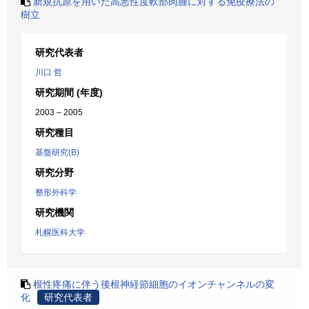
新規抗原を用いた高悪性度軟部肉腫に対する免疫療法の
樹立
研究代表者
川口 哲
研究期間 (年度)
2003 – 2005
研究種目
基盤研究(B)
研究分野
整形外科学
研究機関
札幌医科大学
根性疼痛に伴う後根神経節細胞のイオンチャンネルの変
化
研究代表者