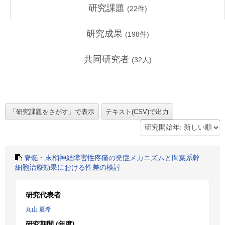
研究課題
(
22
件)
研究成果
(
198
件)
共同研究者
(
32
人)
脊髄・末梢神経障害性疼痛の発症メカニズムと間葉系幹
細胞治療効果における性差の検討
研究代表者
丸山 夏希
研究期間 (年度)