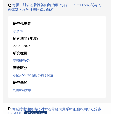
脊損に対する骨髄幹細胞治療で介在ニューロンの関与で
再構築された神経回路の解析
研究代表者
小原 尚
研究期間 (年度)
2022 – 2024
研究種目
基盤研究(C)
審査区分
小区分56020:整形外科学関連
研究機関
札幌医科大学
脊髄障害性疼痛に対する骨髄間葉系幹細胞を用いた治療