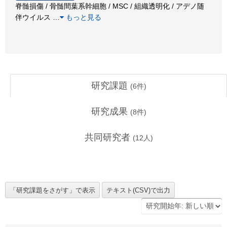
脊髄損傷 / 骨髄間葉系幹細胞 / MSC / 組織透明化 / アデノ随
伴ウイルス
…
もっと見る
研究課題
(
6
件)
研究成果
(
8
件)
共同研究者
(
12
人)