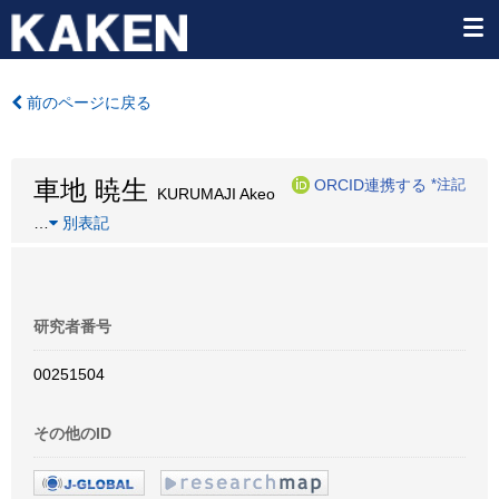
前のページに戻る
車地 暁生
ORCID連携する
*注記
KURUMAJI Akeo
…
別表記
研究者番号
00251504
その他のID