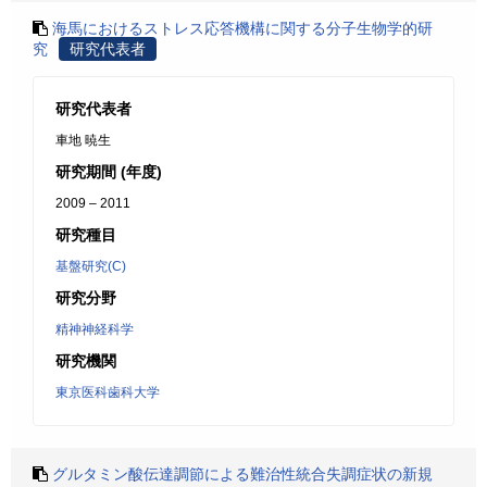
海馬におけるストレス応答機構に関する分子生物学的研
究
研究代表者
研究代表者
車地 暁生
研究期間 (年度)
2009 – 2011
研究種目
基盤研究(C)
研究分野
精神神経科学
研究機関
東京医科歯科大学
グルタミン酸伝達調節による難治性統合失調症状の新規