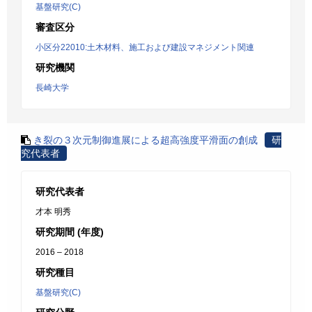
基盤研究(C)
審査区分
小区分22010:土木材料、施工および建設マネジメント関連
研究機関
長崎大学
き裂の３次元制御進展による超高強度平滑面の創成
研
究代表者
研究代表者
才本 明秀
研究期間 (年度)
2016 – 2018
研究種目
基盤研究(C)