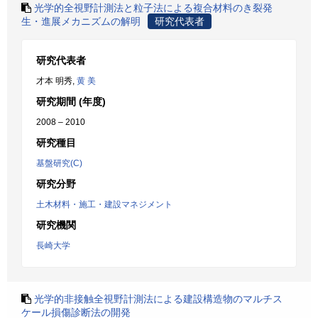
光学的全視野計測法と粒子法による複合材料のき裂発
生・進展メカニズムの解明
研究代表者
研究代表者
才本 明秀,
黄 美
研究期間 (年度)
2008 – 2010
研究種目
基盤研究(C)
研究分野
土木材料・施工・建設マネジメント
研究機関
長崎大学
光学的非接触全視野計測法による建設構造物のマルチス
ケール損傷診断法の開発