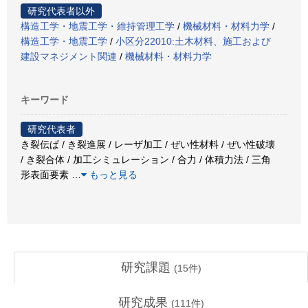
研究代表者以外
構造工学・地震工学・維持管理工学
/
機械材料・材料力学
/
構造工学・地震工学
/
小区分22010:土木材料、施工および
建設マネジメント関連
/
機械材料・材料力学
キーワード
研究代表者
き裂伝ぱ / き裂進展 / レーザ加工 / ぜい性材料 / ぜい性破壊
/ き裂合体 / 加工シミュレーション / 合力 / 体積力法 / 三角
形表面要素
…
もっと見る
研究課題
(
15
件)
研究成果
(
111
件)