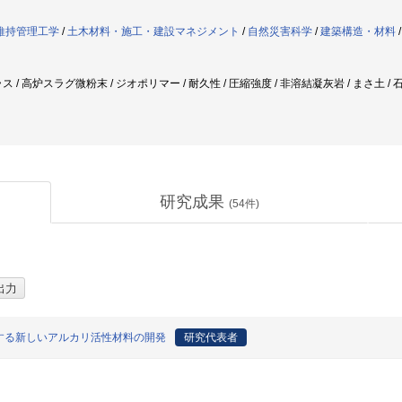
維持管理工学
/
土木材料・施工・建設マネジメント
/
自然災害科学
/
建築構造・材料
ス / 高炉スラグ微粉末 / ジオポリマー / 耐久性 / 圧縮強度 / 非溶結凝灰岩 / まさ
研究成果
(
54
件)
する新しいアルカリ活性材料の開発
研究代表者