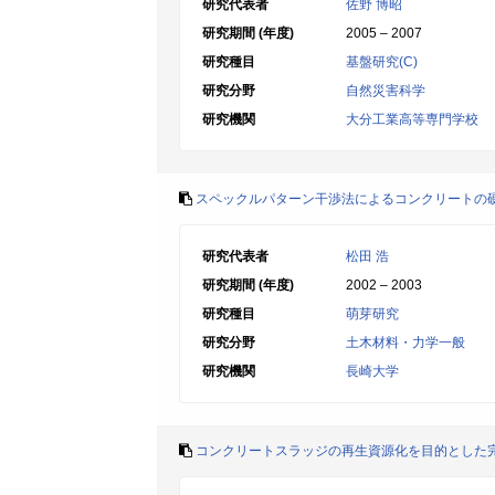
研究代表者
佐野 博昭
研究期間 (年度)
2005 – 2007
研究種目
基盤研究(C)
研究分野
自然災害科学
研究機関
大分工業高等専門学校
スペックルパターン干渉法によるコンクリートの
研究代表者
松田 浩
研究期間 (年度)
2002 – 2003
研究種目
萌芽研究
研究分野
土木材料・力学一般
研究機関
長崎大学
コンクリートスラッジの再生資源化を目的とした