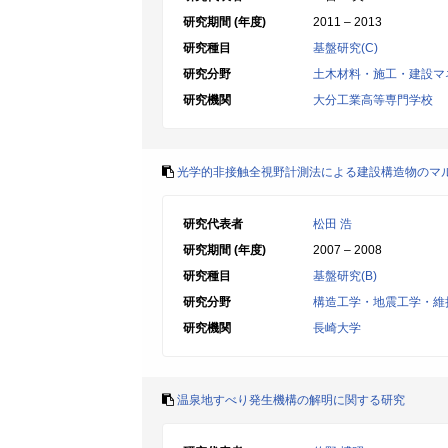
研究期間 (年度)
2011 – 2013
研究種目
基盤研究(C)
研究分野
土木材料・施工・建設マ
研究機関
大分工業高等専門学校
光学的非接触全視野計測法による建設構造物のマ
研究代表者
松田 浩
研究期間 (年度)
2007 – 2008
研究種目
基盤研究(B)
研究分野
構造工学・地震工学・維
研究機関
長崎大学
温泉地すべり発生機構の解明に関する研究