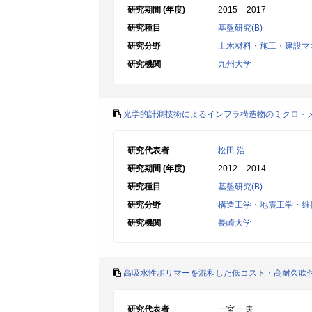
研究期間 (年度)
2015 – 2017
研究種目
基盤研究(B)
研究分野
土木材料・施工・建設マ
研究機関
九州大学
光学的計測技術によるインフラ構造物のミクロ・
研究代表者
松田 浩
研究期間 (年度)
2012 – 2014
研究種目
基盤研究(B)
研究分野
構造工学・地震工学・維
研究機関
長崎大学
高吸水性ポリマーを混和した低コスト・高耐久吹
研究代表者
一宮 一夫