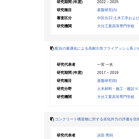
研究期間 (年度)
2022 – 2025
研究種目
基盤研究(A)
審査区分
中区分22:土木工学およ
研究機関
大分工業高等専門学校
配合の最適化による高耐久性フライアッシュ系ジ
研究代表者
一宮 一夫
研究期間 (年度)
2017 – 2019
研究種目
基盤研究(B)
研究分野
土木材料・施工・建設マ
研究機関
大分工業高等専門学校
コンクリート構造物に対する劣化外力の評価を目
研究代表者
浜田 秀則