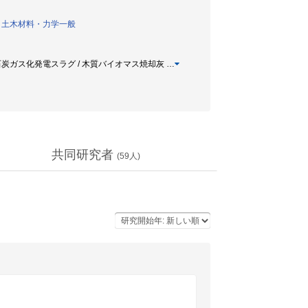
/
土木材料・力学一般
土 / 石炭ガス化発電スラグ / 木質バイオマス焼却灰
…
共同研究者
(
59
人)