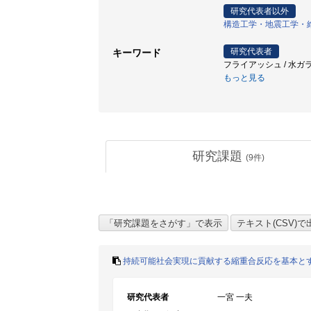
研究代表者以外
構造工学・地震工学・
研究代表者
キーワード
フライアッシュ / 水ガラ
もっと見る
研究課題
(
9
件)
持続可能社会実現に貢献する縮重合反応を基本と
研究代表者
一宮 一夫