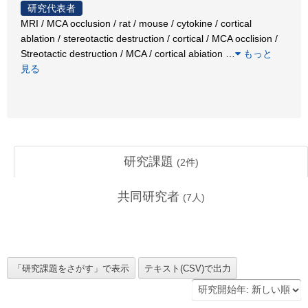
研究代表者
MRI / MCA occlusion / rat / mouse / cytokine / cortical
ablation / stereotactic destruction / cortical / MCA occlision /
Streotactic destruction / MCA / cortical abiation
…
もっと
見る
研究課題
(
2
件)
共同研究者
(
7
人)