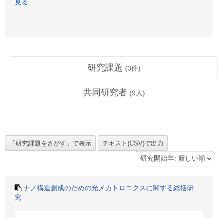
見る
研究課題
(
3
件)
共同研究者
(
9
人)
ナノ構造創成のための光メカトロニクスに関する総括研
究