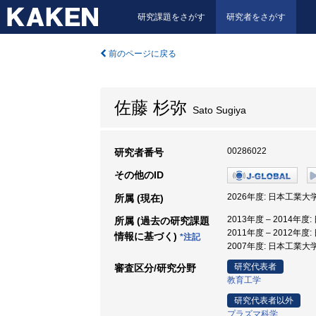
研究課題をさがす
研究者をさがす
前のページに戻る
佐藤 杉弥
Sato Sugiya
00286022
研究者番号
その他のID
2026年度: 日本工業大
所属 (現在)
2013年度 – 2014年度
所属 (過去の研究課題
2011年度 – 2012年
情報に基づく)
*注記
2007年度: 日本工業大学
研究代表者
審査区分/研究分野
教育工学
研究代表者以外
プラズマ科学