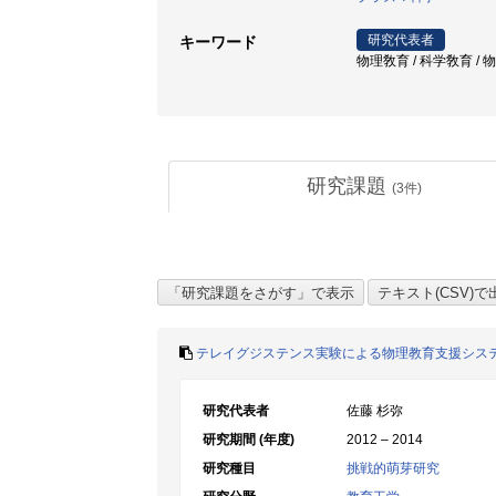
研究代表者
キーワード
物理敎育 / 科学敎育 / 
研究課題
(
3
件)
テレイグジステンス実験による物理教育支援シス
研究代表者
佐藤 杉弥
研究期間 (年度)
2012 – 2014
研究種目
挑戦的萌芽研究