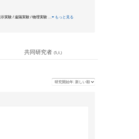
演示実験 / 遠隔実験 / 物理実験
…
もっと見る
共同研究者
(
5
人)