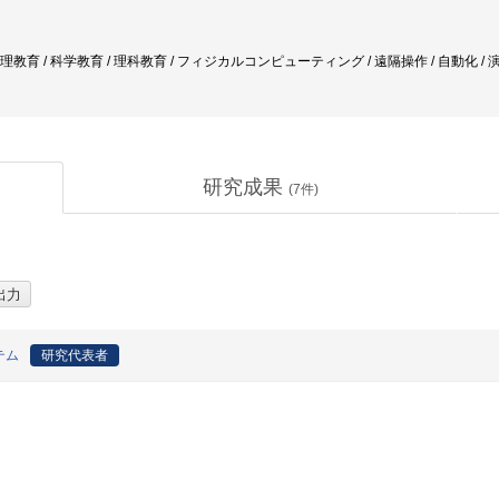
物理教育 / 科学教育 / 理科教育 / フィジカルコンピューティング / 遠隔操作 / 自動化 / 
研究成果
(
7
件)
テム
研究代表者