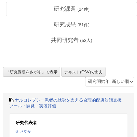
研究課題
(
24
件)
研究成果
(
81
件)
共同研究者
(
52
人)
ナルコレプシー患者の就労を支える合理的配慮対話支援
ツール：開発・実装評価
研究代表者
金 さやか