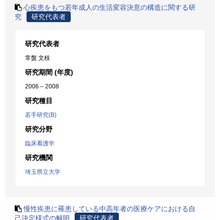
心疾患をもつ若年成人の生活変容決意の構造に関する研
究
研究代表者
研究代表者
常盤 文枝
研究期間 (年度)
2006 – 2008
研究種目
若手研究(B)
研究分野
臨床看護学
研究機関
埼玉県立大学
慢性疾患に罹患している中高年者の医療ケアにおける自
己決定様式の解明
研究代表者