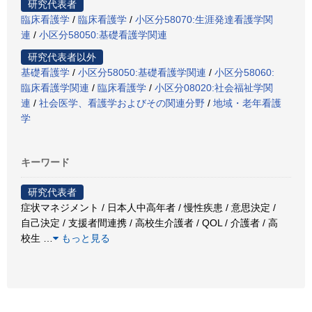
研究代表者
臨床看護学
/
臨床看護学
/
小区分58070:生涯発達看護学関
連
/
小区分58050:基礎看護学関連
研究代表者以外
基礎看護学
/
小区分58050:基礎看護学関連
/
小区分58060:
臨床看護学関連
/
臨床看護学
/
小区分08020:社会福祉学関
連
/
社会医学、看護学およびその関連分野
/
地域・老年看護
学
キーワード
研究代表者
症状マネジメント / 日本人中高年者 / 慢性疾患 / 意思決定 /
自己決定 / 支援者間連携 / 高校生介護者 / QOL / 介護者 / 高
校生
…
もっと見る