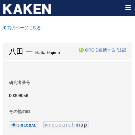
前のページに戻る
八田 一
ORCID連携する
*注記
Hatta Hajime
研究者番号
00309056
その他のID