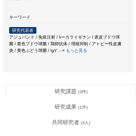
キーワード
研究代表者
アジュバンド / 免疫注射 / λーカライギナン / 表皮ブドウ球
菌 / 黄色ブドウ球菌 / 鶏卵抗体 / 増殖抑制 / アトピー性皮膚
炎 / 黄色ぶどう球菌 / IgY
…
もっと見る
研究課題
(
3
件)
研究成果
(
1
件)
共同研究者
(
4
人)