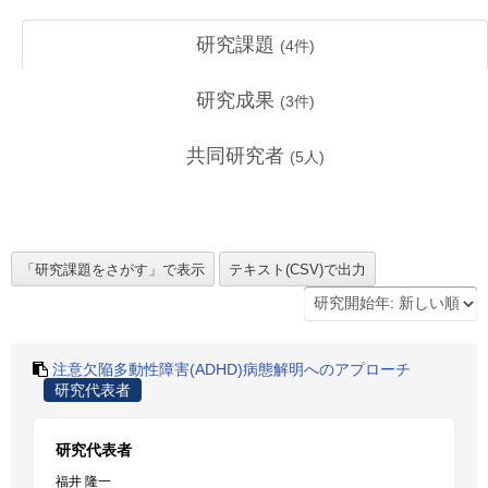
研究課題
(
4
件)
研究成果
(
3
件)
共同研究者
(
5
人)
注意欠陥多動性障害(ADHD)病態解明へのアプローチ
研究代表者
研究代表者
福井 隆一