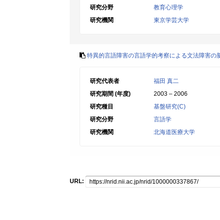
研究分野
教育心理学
研究機関
東京学芸大学
特異的言語障害の言語学的考察による文法障害の
研究代表者
福田 真二
研究期間 (年度)
2003 – 2006
研究種目
基盤研究(C)
研究分野
言語学
研究機関
北海道医療大学
URL: