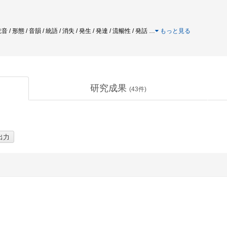
 形態 / 音韻 / 統語 / 消失 / 発生 / 発達 / 流暢性 / 発話
…
もっと見る
研究成果
(
43
件)