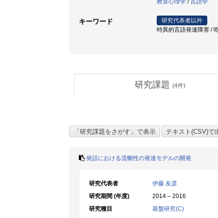
教育心理学
/
言語学
研究代表者以外
キーワード
特異的言語発達障害 / 吃音 /
研究課題
(
4
件)
発話における流暢性の発達モデルの開発
研究代表者
伊藤 友彦
研究期間 (年度)
2014 – 2016
研究種目
基盤研究(C)