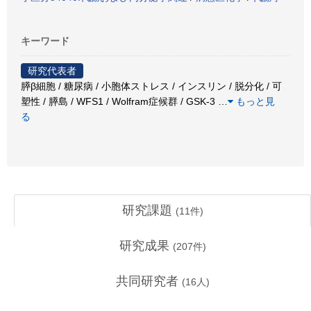
キーワード
研究代表者
膵β細胞 / 糖尿病 / 小胞体ストレス / インスリン / 脱分化 / 可
塑性 / 膵島 / WFS1 / Wolfram症候群 / GSK-3
…
もっと見
る
研究課題
(
11
件)
研究成果
(
207
件)
共同研究者
(
16
人)