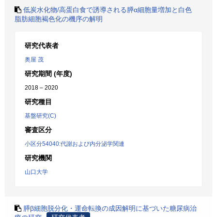
低炭水化物/高蛋白食で誘導される膵α細胞量増加と白色
脂肪細胞褐色化の機序の解明
研究代表者
奥屋 茂
研究期間 (年度)
2018 – 2020
研究種目
基盤研究(C)
審査区分
小区分54040:代謝および内分泌学関連
研究機関
山口大学
膵β細胞脱分化・運命転換の成因解明に基づいた糖尿病治