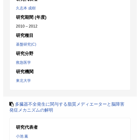
久志本 成樹
研究期間 (年度)
2010 – 2012
研究種目
基盤研究(C)
研究分野
救急医学
研究機関
東北大学
多臓器不全発生に関与する脂質メディエーターと脳障害
発症メカニズムの解明
研究代表者
小池 薫