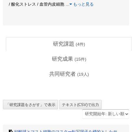
/ 酸化ストレス / 血管内皮細胞
…
もっと見る
研究課題
(
4
件)
研究成果
(
15
件)
共同研究者
(
19
人)
好酸球とマスト細胞のマスター転写因子を標的としたサ