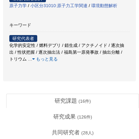
原子力学
/
小区分31010:原子力工学関連
/
環境動態解析
キーワード
研究代表者
化学的安定性 / 燃料デブリ / 錯生成 / アクチノイド / 逐次抽
出 / 性状把握 / 逐次抽出法 / 福島第一原発事故 / 抽出分離 /
トリウム
…
もっと見る
研究課題
(
16
件)
研究成果
(
126
件)
共同研究者
(
28
人)