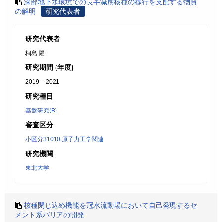
深部地下水環境での長半減期核種の移行を支配する物質
の解明
研究代表者
研究代表者
桐島 陽
研究期間 (年度)
2019 – 2021
研究種目
基盤研究(B)
審査区分
小区分31010:原子力工学関連
研究機関
東北大学
核種閉じ込め機能を冠水流動場において自己発現するセ
メント系バリアの開発