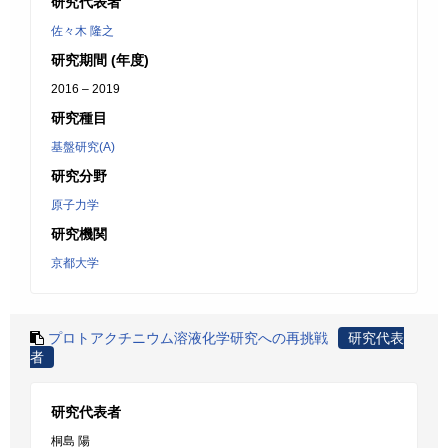
研究代表者
佐々木 隆之
研究期間 (年度)
2016 – 2019
研究種目
基盤研究(A)
研究分野
原子力学
研究機関
京都大学
プロトアクチニウム溶液化学研究への再挑戦
研究代表
者
研究代表者
桐島 陽