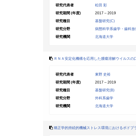
研究代表者
松田 彩
研究期間 (年度)
2017 – 2019
研究種目
基盤研究(C)
研究分野
病態科学系歯学・歯科放
研究機関
北海道大学
ＲＮＡ安定化機構を応用した腫瘍溶解ウイルスの
研究代表者
東野 史裕
研究期間 (年度)
2017 – 2019
研究種目
基盤研究(B)
研究分野
外科系歯学
研究機関
北海道大学
矯正学的持続的機械ストレス環境におけるポドプ