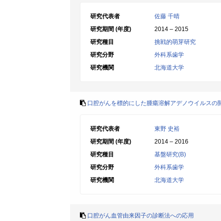
研究代表者
佐藤 千晴
研究期間 (年度)
2014 – 2015
研究種目
挑戦的萌芽研究
研究分野
外科系歯学
研究機関
北海道大学
口腔がんを標的にした腫瘍溶解アデノウイルスの
研究代表者
東野 史裕
研究期間 (年度)
2014 – 2016
研究種目
基盤研究(B)
研究分野
外科系歯学
研究機関
北海道大学
口腔がん血管由来因子の診断法への応用