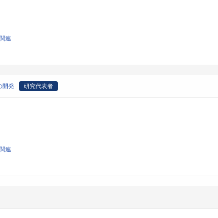
学関連
の開発
研究代表者
学関連