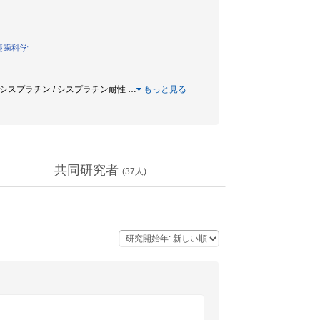
礎歯科学
子 / シスプラチン / シスプラチン耐性
…
もっと見る
共同研究者
(
37
人)