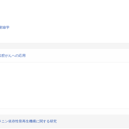
射線学
口腔がんへの応用
ラニン依存性骨再生機構に関する研究