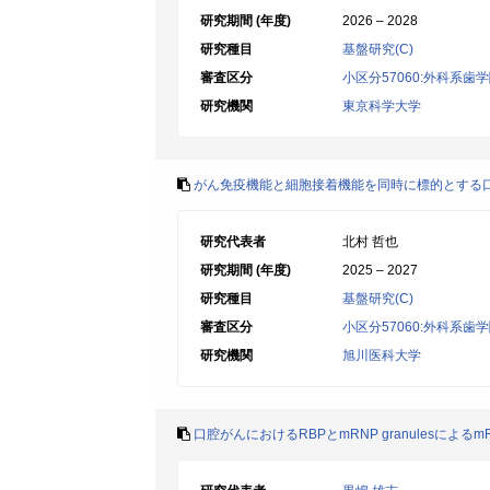
研究期間 (年度)
2026 – 2028
研究種目
基盤研究(C)
審査区分
小区分57060:外科系歯
研究機関
東京科学大学
がん免疫機能と細胞接着機能を同時に標的とする
研究代表者
北村 哲也
研究期間 (年度)
2025 – 2027
研究種目
基盤研究(C)
審査区分
小区分57060:外科系歯
研究機関
旭川医科大学
口腔がんにおけるRBPとmRNP granulesによる