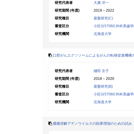
研究代表者
大廣 洋一
研究期間 (年度)
2019 – 2022
研究種目
基盤研究(C)
審査区分
小区分57060:外科系歯
研究機関
北海道大学
口腔がんエクソソームによるがんの転移促進機構
研究代表者
樋田 京子
研究期間 (年度)
2018 – 2020
研究種目
基盤研究(B)
審査区分
小区分57060:外科系歯
研究機関
北海道大学
腫瘍溶解アデノウイルスの効果増強のための試み