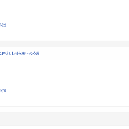
学関連
の解明と転移制御への応用
学関連