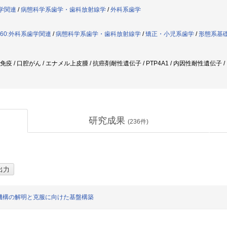
歯学関連
/
病態科学系歯学・歯科放射線学
/
外科系歯学
060:外科系歯学関連
/
病態科学系歯学・歯科放射線学
/
矯正・小児系歯学
/
形態系基
ん免疫 / 口腔がん / エナメル上皮腫 / 抗癌剤耐性遺伝子 / PTP4A1 / 内因性耐性遺伝
研究成果
(
236
件)
機構の解明と克服に向けた基盤構築