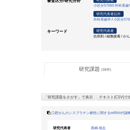
研究代表者
審査区分/研究分野
小区分57060:外科系
研究代表者以外
外科系歯学
/
小区分57
研究代表者
キーワード
抗癌剤 / 細胞接着 / が
研究課題
(
38
件)
口腔がんのシスプラチン耐性に関するmRNA代謝
研究代表者
黒嶋 雄志