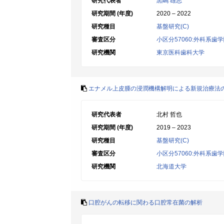
研究代表者
黒嶋 雄志
研究期間 (年度)
2020 – 2022
研究種目
基盤研究(C)
審査区分
小区分57060:外科系歯
研究機関
東京医科歯科大学
エナメル上皮腫の浸潤機構解明による新規治療法
研究代表者
北村 哲也
研究期間 (年度)
2019 – 2023
研究種目
基盤研究(C)
審査区分
小区分57060:外科系歯
研究機関
北海道大学
口腔がんの転移に関わる口腔常在菌の解析