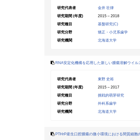
研究代表者
金井 壮律
研究期間 (年度)
2015 – 2018
研究種目
基盤研究(C)
研究分野
矯正・小児系歯学
研究機関
北海道大学
RNA安定化機構を応用した新しい腫瘍溶解ウイル
研究代表者
東野 史裕
研究期間 (年度)
2015 – 2017
研究種目
挑戦的萌芽研究
研究分野
外科系歯学
研究機関
北海道大学
PTHrP産生口腔腫瘍の微小環境における間質細