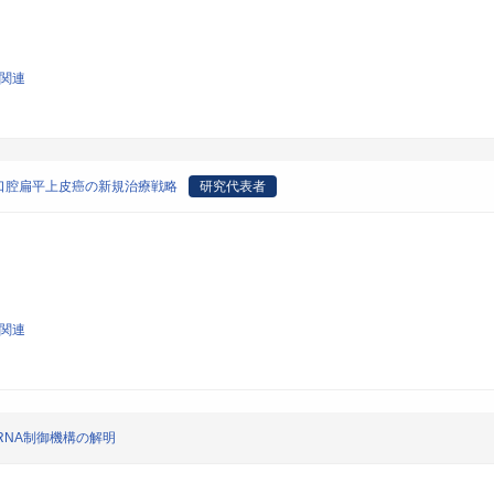
学関連
口腔扁平上皮癌の新規治療戦略
研究代表者
学関連
mRNA制御機構の解明