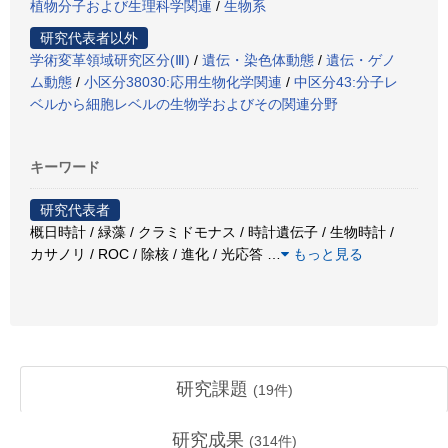
植物分子および生理科学関連
/
生物系
研究代表者以外
学術変革領域研究区分(Ⅲ)
/
遺伝・染色体動態
/
遺伝・ゲノ
ム動態
/
小区分38030:応用生物化学関連
/
中区分43:分子レ
ベルから細胞レベルの生物学およびその関連分野
キーワード
研究代表者
概日時計 / 緑藻 / クラミドモナス / 時計遺伝子 / 生物時計 /
カサノリ / ROC / 除核 / 進化 / 光応答
…
もっと見る
研究課題
(
19
件)
研究成果
(
314
件)