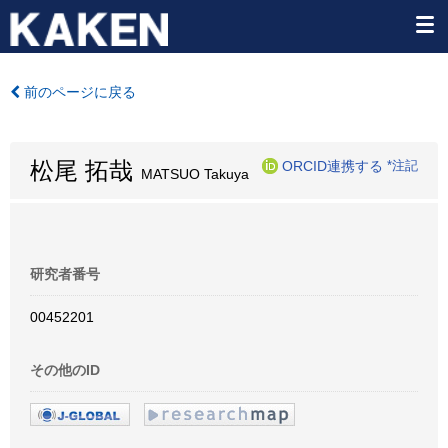
前のページに戻る
松尾 拓哉
ORCID連携する
*注記
MATSUO Takuya
研究者番号
00452201
その他のID