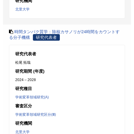
研究機関
北里大学
時間タンパク質学：除核カサノリが24時間をカウントす
る分子機構
研究代表者
研究代表者
松尾 拓哉
研究期間 (年度)
2024 – 2028
研究種目
学術変革領域研究(A)
審査区分
学術変革領域研究区分(Ⅲ)
研究機関
北里大学