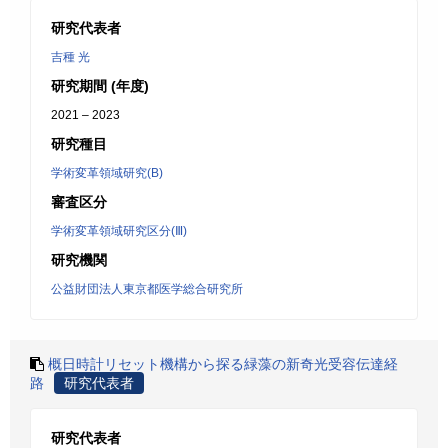
研究代表者
吉種 光
研究期間 (年度)
2021 – 2023
研究種目
学術変革領域研究(B)
審査区分
学術変革領域研究区分(Ⅲ)
研究機関
公益財団法人東京都医学総合研究所
概日時計リセット機構から探る緑藻の新奇光受容伝達経
路
研究代表者
研究代表者