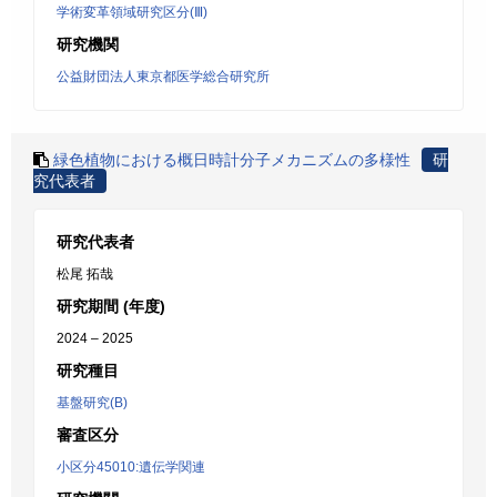
学術変革領域研究区分(Ⅲ)
研究機関
公益財団法人東京都医学総合研究所
緑色植物における概日時計分子メカニズムの多様性
研
究代表者
研究代表者
松尾 拓哉
研究期間 (年度)
2024 – 2025
研究種目
基盤研究(B)
審査区分
小区分45010:遺伝学関連