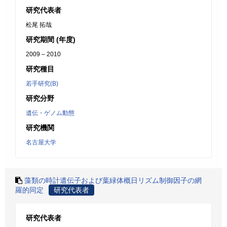
研究代表者
松尾 拓哉
研究期間 (年度)
2009 – 2010
研究種目
若手研究(B)
研究分野
遺伝・ゲノム動態
研究機関
名古屋大学
藻類の時計遺伝子および葉緑体概日リズム制御因子の網
羅的同定
研究代表者
研究代表者