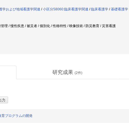
者看護学および地域看護学関連
/
小区分58060:臨床看護学関連
/
臨床看護学
/
基礎看護学
理 / 慢性疾患 / 被災者 / 個別化 / 性格特性 / 映像技術 / 防災教育 / 災害看護
研究成果
(
2
件)
教育プログラムの開発