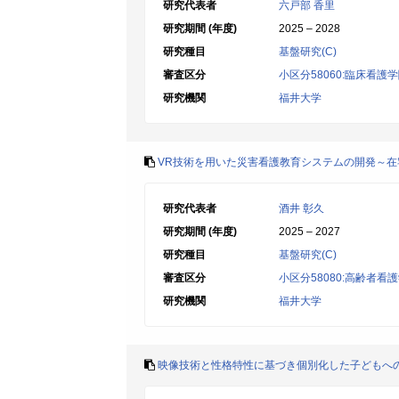
研究代表者
六戸部 香里
研究期間 (年度)
2025 – 2028
研究種目
基盤研究(C)
審査区分
小区分58060:臨床看護
研究機関
福井大学
VR技術を用いた災害看護教育システムの開発～在宅
研究代表者
酒井 彰久
研究期間 (年度)
2025 – 2027
研究種目
基盤研究(C)
審査区分
小区分58080:高齢者
研究機関
福井大学
映像技術と性格特性に基づき個別化した子どもへ