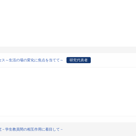
セス～生活の場の変化に焦点を当てて～
研究代表者
究－学生教員間の相互作用に着目して－