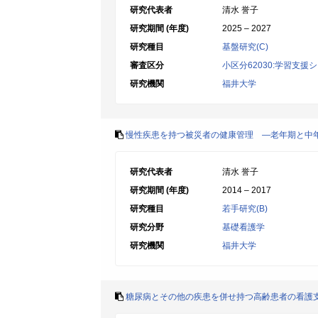
研究代表者
清水 誉子
研究期間 (年度)
2025 – 2027
研究種目
基盤研究(C)
審査区分
小区分62030:学習支援
研究機関
福井大学
慢性疾患を持つ被災者の健康管理 ―老年期と中
研究代表者
清水 誉子
研究期間 (年度)
2014 – 2017
研究種目
若手研究(B)
研究分野
基礎看護学
研究機関
福井大学
糖尿病とその他の疾患を併せ持つ高齢患者の看護