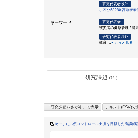
研究代表者以外
小区分58080:高齢
研究代表者
キーワード
被災者の健康管理 / 健康管
研究代表者以外
教育
…
もっと見る
研究課題
(
7
件)
統一した排便コントロール支援を目指した看護師