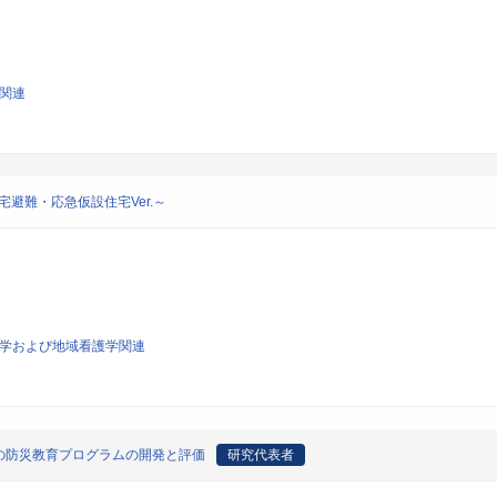
学関連
避難・応急仮設住宅Ver.～
看護学および地域看護学関連
の防災教育プログラムの開発と評価
研究代表者