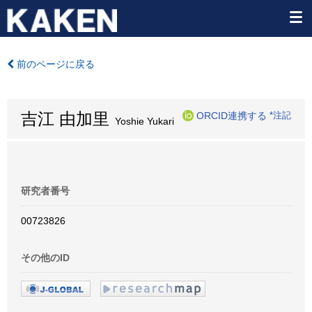
前のページに戻る
吉江 由加里
ORCID連携する
*注記
Yoshie Yukari
研究者番号
00723826
その他のID