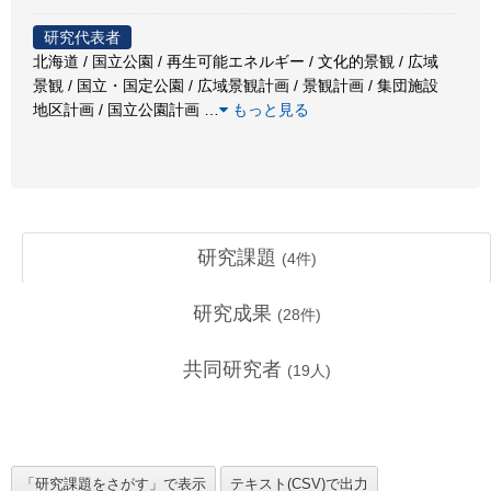
研究代表者
北海道 / 国立公園 / 再生可能エネルギー / 文化的景観 / 広域
景観 / 国立・国定公園 / 広域景観計画 / 景観計画 / 集団施設
地区計画 / 国立公園計画
…
もっと見る
研究課題
(
4
件)
研究成果
(
28
件)
共同研究者
(
19
人)