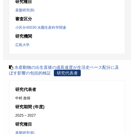
研究種目
基盤研究(B)
審査区分
小区分40030:水圏生産科学関連
研究機関
広島大学
水産動物の出生直後の成長速度が生活史ペース配分に及
ぼす影響の包括的検証
研究代表者
研究代表者
中村 政裕
研究期間 (年度)
2025 – 2027
研究種目
基盤研究(B)