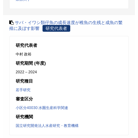
サバ・イワシ類仔魚の成長速度が稚魚の生残と成魚の繁
殖に及ぼす影響
研究代表者
研究代表者
中村 政裕
研究期間 (年度)
2022 – 2024
研究種目
若手研究
審査区分
小区分40030:水圏生産科学関連
研究機関
国立研究開発法人水産研究・教育機構