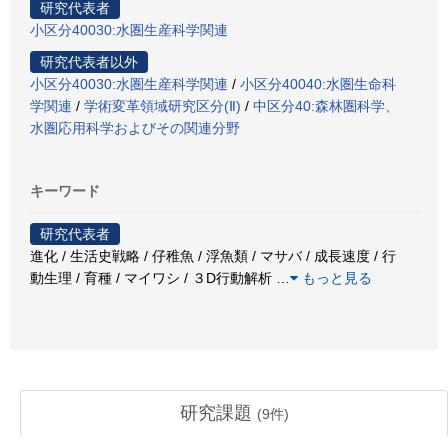
研究代表者
小区分40030:水圏生産科学関連
研究代表者以外
小区分40030:水圏生産科学関連
/
小区分40040:水圏生命科
学関連
/
学術変革領域研究区分(Ⅱ)
/
中区分40:森林圏科学、
水圏応用科学およびその関連分野
キーワード
研究代表者
進化 / 生活史戦略 / 仔稚魚 / 浮魚類 / マサバ / 成長速度 / 行
動生理 / 育種 / マイワシ / ３D行動解析
…
もっと見る
研究課題
(
9
件)