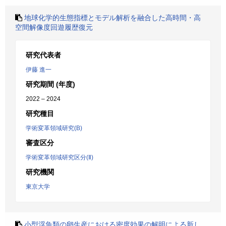
地球化学的生態指標とモデル解析を融合した高時間・高
空間解像度回遊履歴復元
研究代表者
伊藤 進一
研究期間 (年度)
2022 – 2024
研究種目
学術変革領域研究(B)
審査区分
学術変革領域研究区分(Ⅱ)
研究機関
東京大学
小型浮魚類の卵生産における密度効果の解明による新し