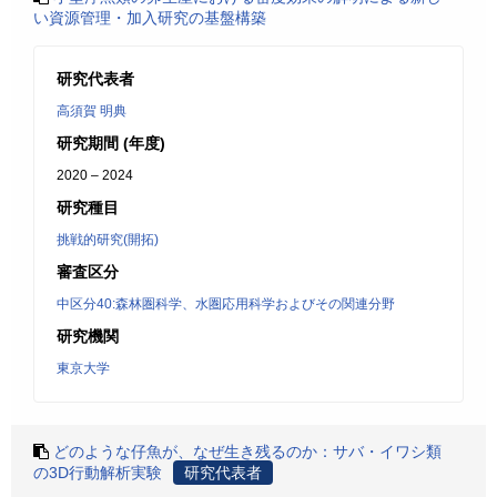
い資源管理・加入研究の基盤構築
研究代表者
高須賀 明典
研究期間 (年度)
2020 – 2024
研究種目
挑戦的研究(開拓)
審査区分
中区分40:森林圏科学、水圏応用科学およびその関連分野
研究機関
東京大学
どのような仔魚が、なぜ生き残るのか：サバ・イワシ類
の3D行動解析実験
研究代表者