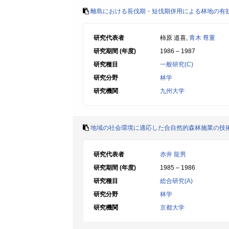
離島における長伐期・短伐期併用による林地の有
研究代表者
柿原 道喜,
青木 尊重
研究期間 (年度)
1986 – 1987
研究種目
一般研究(C)
研究分野
林学
研究機関
九州大学
地域の社会環境に適応した合自然的森林施業の技
研究代表者
赤井 龍男
研究期間 (年度)
1985 – 1986
研究種目
総合研究(A)
研究分野
林学
研究機関
京都大学