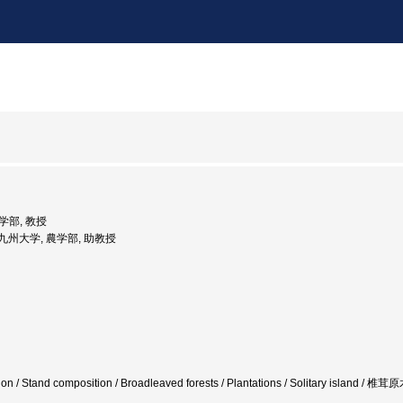
農学部, 教授
: 九州大学, 農学部, 助教授
ation / Stand composition / Broadleaved forests / Plantations / Solitary islan