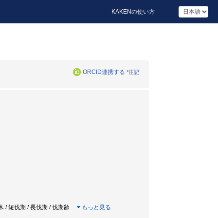
KAKENの使い方
ORCID連携する
*注記
d / 椎茸原木 / 短伐期 / 長伐期 / 伐期齢
…
もっと見る