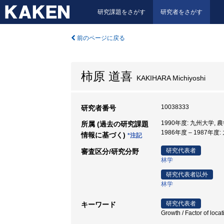
研究課題をさがす
研究者をさがす
前のページに戻る
柿原 道喜
KAKIHARA Michiyoshi
10038333
研究者番号
1990年度: 九州大学, 
所属 (過去の研究課題
1986年度 – 1987年度
情報に基づく)
*注記
研究代表者
審査区分/研究分野
林学
研究代表者以外
林学
研究代表者
キーワード
Growth / Factor of loc