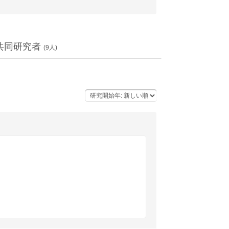
共同研究者
(
9
人)