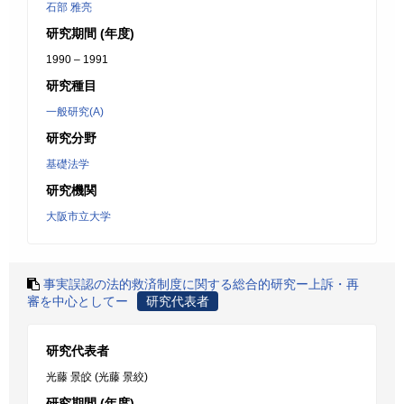
石部 雅亮
研究期間 (年度)
1990 – 1991
研究種目
一般研究(A)
研究分野
基礎法学
研究機関
大阪市立大学
事実誤認の法的救済制度に関する総合的研究ー上訴・再
審を中心としてー
研究代表者
研究代表者
光藤 景皎 (光藤 景絞)
研究期間 (年度)