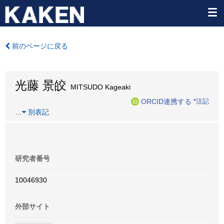
前のページに戻る
光藤 景皎
MITSUDO Kageaki
ORCID連携する
*注記
…
別表記
研究者番号
10046930
外部サイト