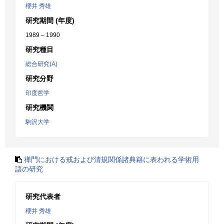
櫻井 秀雄
研究期間 (年度)
1989 – 1990
研究種目
総合研究(A)
研究分野
印度哲学
研究機関
駒沢大学
禅門における戒および清規関係諸典籍に表われる学術用
語の研究
研究代表者
櫻井 秀雄