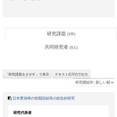
研究課題
(
2
件)
共同研究者
(
9
人)
日本曹洞禅の初期語録等の総合的研究
研究代表者