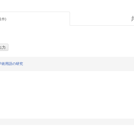
1
件)
学術用語の研究