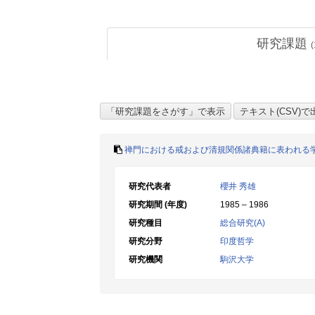
研究課題
(
禅門における戒および清規関係諸典籍に表われる
研究代表者
櫻井 秀雄
研究期間 (年度)
1985 – 1986
研究種目
総合研究(A)
研究分野
印度哲学
研究機関
駒沢大学