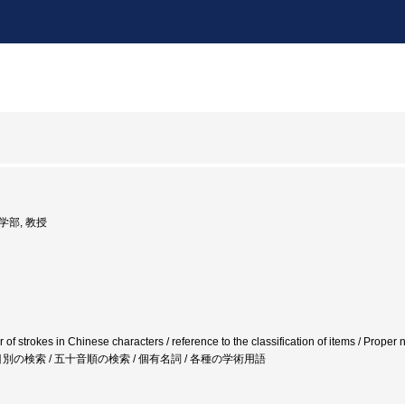
文学部, 教授
r of strokes in Chinese characters / reference to the classification of items / P
別の検索 / 五十音順の検索 / 個有名詞 / 各種の学術用語