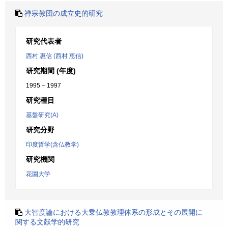
禅宗教団の成立史的研究
研究代表者
西村 惠信 (西村 恵信)
研究期間 (年度)
1995 – 1997
研究種目
基盤研究(A)
研究分野
印度哲学(含仏教学)
研究機関
花園大学
大智度論における大乗仏教教理体系の形成とその展開に
関する文献学的研究