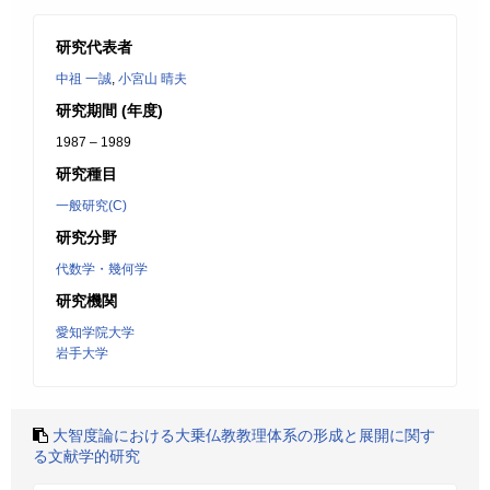
研究代表者
中祖 一誠
,
小宮山 晴夫
研究期間 (年度)
1987 – 1989
研究種目
一般研究(C)
研究分野
代数学・幾何学
研究機関
愛知学院大学
岩手大学
大智度論における大乗仏教教理体系の形成と展開に関す
る文献学的研究