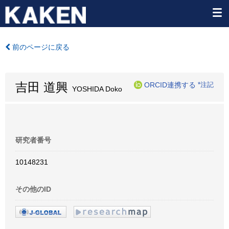
前のページに戻る
吉田 道興
ORCID連携する
*注記
YOSHIDA Doko
研究者番号
10148231
その他のID