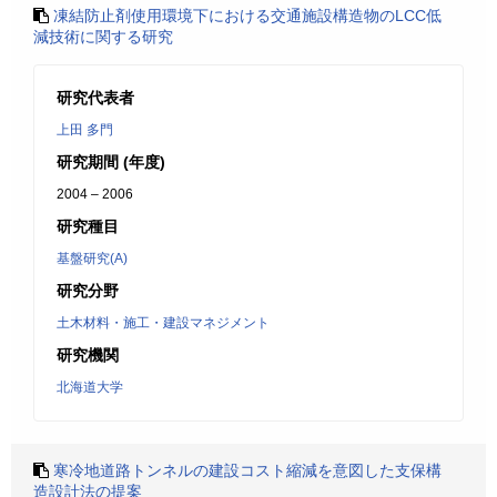
凍結防止剤使用環境下における交通施設構造物のLCC低
減技術に関する研究
研究代表者
上田 多門
研究期間 (年度)
2004 – 2006
研究種目
基盤研究(A)
研究分野
土木材料・施工・建設マネジメント
研究機関
北海道大学
寒冷地道路トンネルの建設コスト縮減を意図した支保構
造設計法の提案