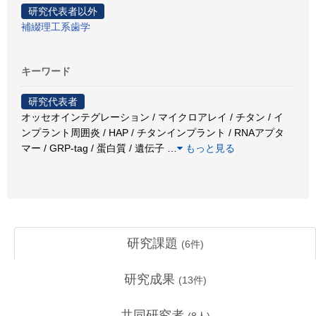
研究代表者以外
補綴理工系歯学
キーワード
研究代表者
オッセオインテグレーション / マイクロアレイ / チタン / イ
ンプラント周囲炎 / HAP / チタンインプラント / RNAアプタ
マー / GRP-tag / 蛋白質 / 遺伝子
…
もっと見る
研究課題
(
6
件)
研究成果
(
13
件)
共同研究者