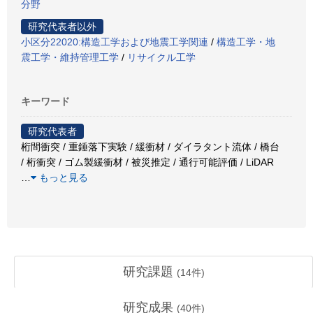
分野
研究代表者以外
小区分22020:構造工学および地震工学関連
/
構造工学・地
震工学・維持管理工学
/
リサイクル工学
キーワード
研究代表者
桁間衝突 / 重錘落下実験 / 緩衝材 / ダイラタント流体 / 橋台
/ 桁衝突 / ゴム製緩衝材 / 被災推定 / 通行可能評価 / LiDAR
…
もっと見る
研究課題
(
14
件)
研究成果
(
40
件)