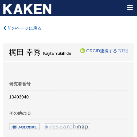
前のページに戻る
梶田 幸秀
ORCID連携する
*注記
Kajita Yukihide
研究者番号
10403940
その他のID