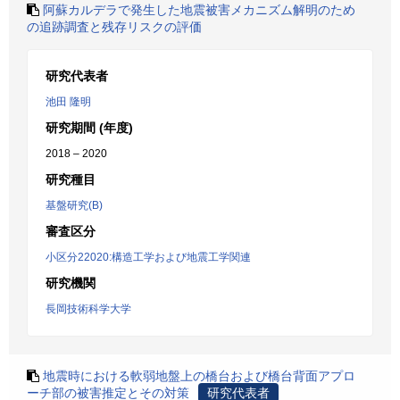
阿蘇カルデラで発生した地震被害メカニズム解明のため
の追跡調査と残存リスクの評価
研究代表者
池田 隆明
研究期間 (年度)
2018 – 2020
研究種目
基盤研究(B)
審査区分
小区分22020:構造工学および地震工学関連
研究機関
長岡技術科学大学
地震時における軟弱地盤上の橋台および橋台背面アプロ
ーチ部の被害推定とその対策
研究代表者