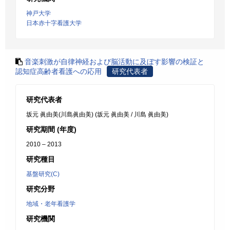
神戸大学
日本赤十字看護大学
音楽刺激が自律神経および脳活動に及ぼす影響の検証と
認知症高齢者看護への応用
研究代表者
研究代表者
坂元 眞由美(川島眞由美) (坂元 眞由美 / 川島 眞由美)
研究期間 (年度)
2010 – 2013
研究種目
基盤研究(C)
研究分野
地域・老年看護学
研究機関