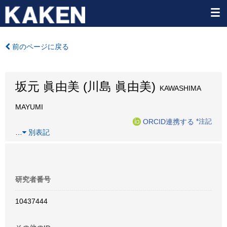
前のページに戻る
坂元 眞由美 (川島 眞由美)
KAWASHIMA
MAYUMI
ORCID連携する
*注記
…
別表記
研究者番号
10437444