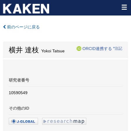
前のページに戻る
横井 達枝
ORCID連携する
*注記
Yokoi Tatsue
研究者番号
10590549
その他のID