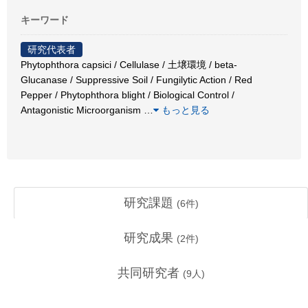
キーワード
研究代表者
Phytophthora capsici / Cellulase / 土壌環境 / beta-
Glucanase / Suppressive Soil / Fungilytic Action / Red
Pepper / Phytophthora blight / Biological Control /
Antagonistic Microorganism
…
もっと見る
研究課題
(
6
件)
研究成果
(
2
件)
共同研究者
(
9
人)