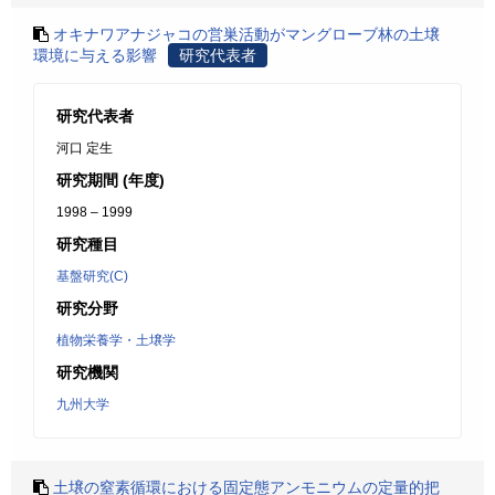
オキナワアナジャコの営巣活動がマングローブ林の土壌
環境に与える影響
研究代表者
研究代表者
河口 定生
研究期間 (年度)
1998 – 1999
研究種目
基盤研究(C)
研究分野
植物栄養学・土壌学
研究機関
九州大学
土壌の窒素循環における固定態アンモニウムの定量的把