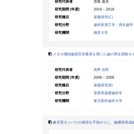
研究代表者
寺島 達夫
研究期間 (年度)
2016 – 2018
研究種目
基盤研究(C)
研究分野
歯科医用工学・再生歯学
研究機関
鶴見大学
メダカ咽頭歯器官培養系を用いた歯の再生実験モ
研究代表者
高野 吉郎
研究期間 (年度)
2006 – 2008
研究種目
基盤研究(B)
研究分野
形態系基礎歯科学
研究機関
東京医科歯科大学
象牙質タンパクの発現を手掛かりに、歯槽骨形成