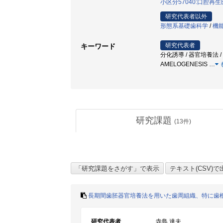
小区分57040:口腔
研究代表者以外
形態系基礎歯科学
/
機
研究代表者
キーワード
分化誘導 / 器官培養法 / 歯
AMELOGENESIS
…
研究課題
(
13
件)
長期間歯胚器官培養法を用いた歯周組織、特に歯
研究代表者
寺島 達夫