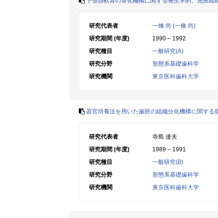
下顎頭軟骨の骨化機構に関する発生学的、免疫組
研究代表者
一絛 尚 (一條 尚)
研究期間 (年度)
1990 – 1992
研究種目
一般研究(A)
研究分野
形態系基礎歯科学
研究機関
東京医科歯科大学
器官培養法を用いた歯胚の組織分化機構に関する
研究代表者
寺島 達夫
研究期間 (年度)
1989 – 1991
研究種目
一般研究(B)
研究分野
形態系基礎歯科学
研究機関
東京医科歯科大学