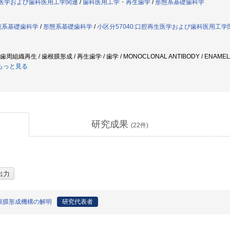
再生医学および歯科医用工学関連
/
歯科医用工学・再生歯学
/
形態系基礎歯科学
能系基礎歯科学
/
形態系基礎歯科学
/
小区分57040:口腔再生医学および歯科医用工学
周組織再生 / 歯根膜形成 / 再生歯学 / 歯学 / MONOCLONAL ANTIBODY / ENAMEL PR
もっと見る
研究成果
(
22
件)
根膜形成機構の解明
研究代表者