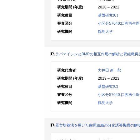
研究期間 (年度)
2020 – 2022
研究種目
基盤研究(C)
審査区分
小区分57040:口腔再
研究機関
鶴見大学
ラパマイシンとBMPの相互作用の解析と硬組織再
研究代表者
大井田 新一郎
研究期間 (年度)
2019 – 2023
研究種目
基盤研究(C)
審査区分
小区分57040:口腔再
研究機関
鶴見大学
器官培養法を用いた歯周組織の分化誘導機構の解