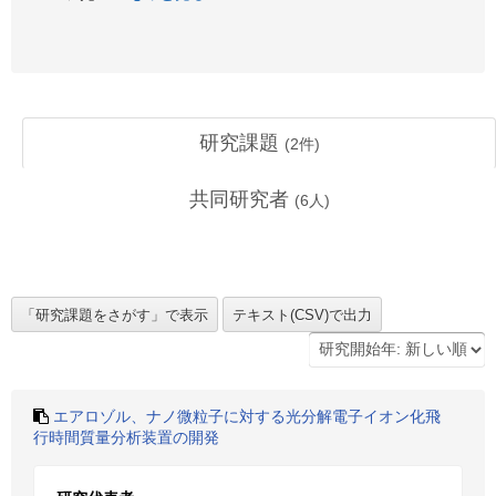
研究課題
(
2
件)
共同研究者
(
6
人)
エアロゾル、ナノ微粒子に対する光分解電子イオン化飛
行時間質量分析装置の開発