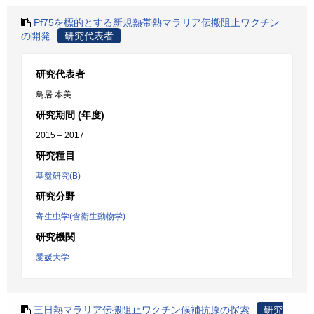
Pf75を標的とする新規熱帯熱マラリア伝搬阻止ワクチン
の開発
研究代表者
研究代表者
鳥居 本美
研究期間 (年度)
2015 – 2017
研究種目
基盤研究(B)
研究分野
寄生虫学(含衛生動物学)
研究機関
愛媛大学
三日熱マラリア伝搬阻止ワクチン候補抗原の探索
研究