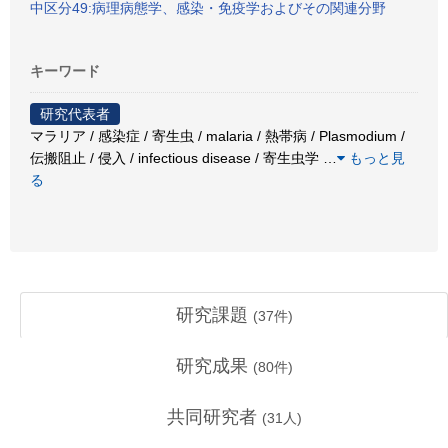
中区分49:病理病態学、感染・免疫学およびその関連分野
キーワード
研究代表者
マラリア / 感染症 / 寄生虫 / malaria / 熱帯病 / Plasmodium /
伝搬阻止 / 侵入 / infectious disease / 寄生虫学
…
もっと見
る
研究課題
(
37
件)
研究成果
(
80
件)
共同研究者
(
31
人)