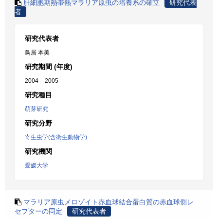
肝細胞期熱帯熱マラリア原虫の培養系の確立
研究代表
者
研究代表者
鳥居 本美
研究期間 (年度)
2004 – 2005
研究種目
萌芽研究
研究分野
寄生虫学(含衛生動物学)
研究機関
愛媛大学
マラリア原虫メロゾイト赤血球結合蛋白質の赤血球側レ
セプターの同定
研究代表者