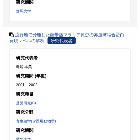
研究機関
群馬大学
流行地で分離した熱帯熱マラリア原虫の赤血球結合蛋白
発現レベルの解析
研究代表者
研究代表者
鳥居 本美
研究期間 (年度)
2001 – 2002
研究種目
基盤研究(B)
研究分野
寄生虫学(含医用動物学)
研究機関
愛媛大学