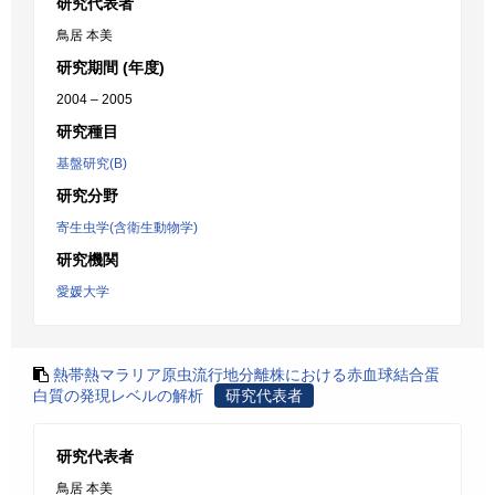
研究代表者
鳥居 本美
研究期間 (年度)
2004 – 2005
研究種目
基盤研究(B)
研究分野
寄生虫学(含衛生動物学)
研究機関
愛媛大学
熱帯熱マラリア原虫流行地分離株における赤血球結合蛋
白質の発現レベルの解析
研究代表者
研究代表者
鳥居 本美