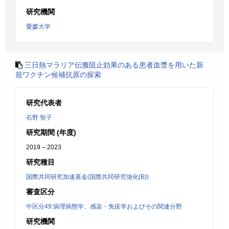
研究機関
愛媛大学
三日熱マラリア伝搬阻止効果のある患者血漿を用いた新
規ワクチン候補抗原の探索
研究代表者
石野 智子
研究期間 (年度)
2019 – 2023
研究種目
国際共同研究加速基金(国際共同研究強化(B))
審査区分
中区分49:病理病態学、感染・免疫学およびその関連分野
研究機関