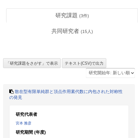
研究課題
(
3
件)
共同研究者
(
15
人)
散在型有限単純群と頂点作用素代数に内包された対称性
の発見
研究代表者
宮本 雅彦
研究期間 (年度)