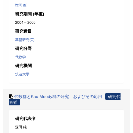
増岡 彰
研究期間 (年度)
2004 – 2005
研究種目
基盤研究(C)
研究分野
代数学
研究機関
筑波大学
代数群とKac-Moody群の研究、およびその応用
研究代
表者
研究代表者
森田 純