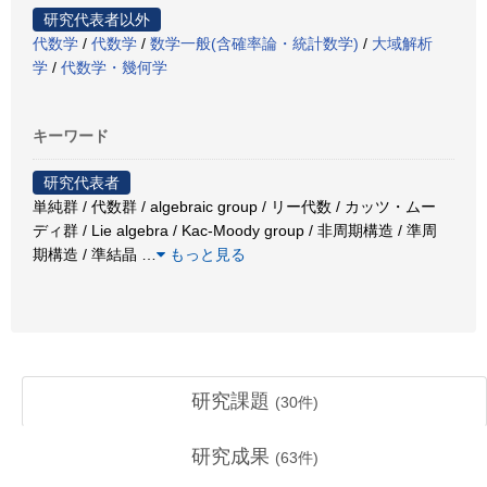
研究代表者以外
代数学
/
代数学
/
数学一般(含確率論・統計数学)
/
大域解析
学
/
代数学・幾何学
キーワード
研究代表者
単純群 / 代数群 / algebraic group / リー代数 / カッツ・ムー
ディ群 / Lie algebra / Kac-Moody group / 非周期構造 / 準周
期構造 / 準結晶
…
もっと見る
研究課題
(
30
件)
研究成果
(
63
件)