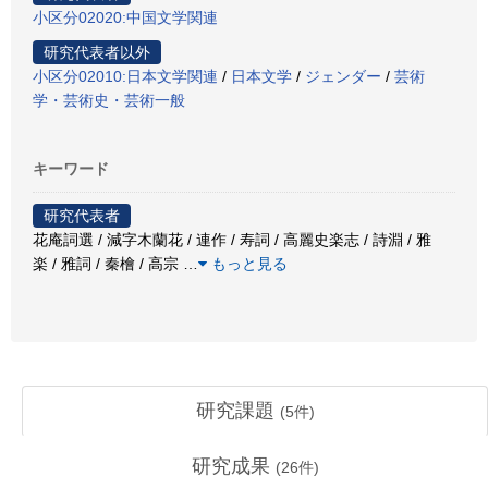
小区分02020:中国文学関連
研究代表者以外
小区分02010:日本文学関連
/
日本文学
/
ジェンダー
/
芸術
学・芸術史・芸術一般
キーワード
研究代表者
花庵詞選 / 減字木蘭花 / 連作 / 寿詞 / 高麗史楽志 / 詩淵 / 雅
楽 / 雅詞 / 秦檜 / 高宗
…
もっと見る
研究課題
(
5
件)
研究成果
(
26
件)