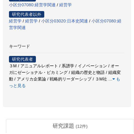
小区分07080:経営学関連
/
経営学
研究代表者以外
経営学
/
経営学
/
小区分03020:日本史関連
/
小区分07080:経
営学関連
キーワード
研究代表者
３M / アニュアルレポート / 系譜学 / イノベーション / オー
ガにゼーショナル・ビカミング / 組織の歴史と物語 / 組織変
動 / アメリカ企業論 / 戦略的リーダーシップ / ３M社
…
も
っと見る
研究課題
(
12
件)