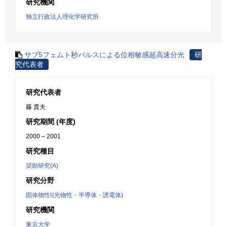
研究機関
独立行政法人理化学研究所
サブ5フェムト秒パルスによる位相敏感超高速分光
研
究代表者
研究代表者
藤 貴夫
研究期間 (年度)
2000 – 2001
研究種目
奨励研究(A)
研究分野
固体物性Ⅰ(光物性・半導体・誘電体)
研究機関
東京大学