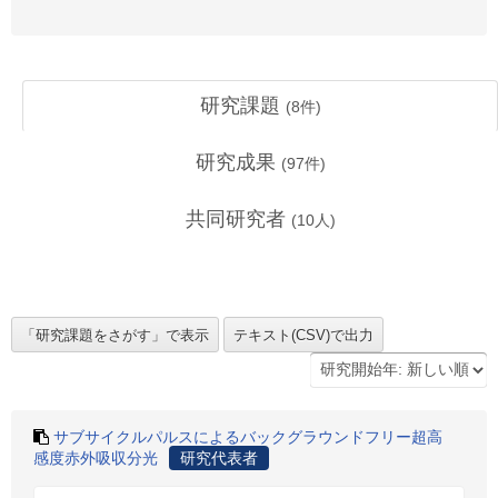
研究課題
(
8
件)
研究成果
(
97
件)
共同研究者
(
10
人)
サブサイクルパルスによるバックグラウンドフリー超高
感度赤外吸収分光
研究代表者