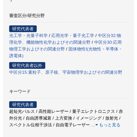
審査区分/研究分野
研究代表者
光工学・光量子科学
/
応用光学・量子光工学
/
中区分32:物
理化学、機能物性化学およびその関連分野
/
中区分30:応用
物理工学およびその関連分野
/
固体物性Ⅰ(光物性・半導体・
誘電体)
研究代表者以外
中区分15:素粒子、原子核、宇宙物理学およびその関連分野
キーワード
研究代表者
超短光パルス / 高性能レーザー / 量子エレクトロニクス / 赤
外分光 / 自由誘導減衰 / 上方変換 / イメージング / 放射光 /
スペクトル位相干渉法 / 自由電子レーザー
…
もっと見る