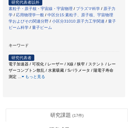
研究代表者以外
素粒子・原子核・宇宙線・宇宙物理
/
プラズマ科学
/
原子力
学
/
応用物理学一般
/
中区分15:素粒子、原子核、宇宙物理
学およびその関連分野
/
小区分31010:原子力工学関連
/
量子
ビーム科学
/
量子ビーム
キーワード
研究代表者
電子加速器 / 可視化 / レーザー / X線 / 狭窄 / ステント / レー
ザーコンプトン散乱 / 水素吸藏 / Sパラメータ / 陽電子寿命
測定
…
もっと見る
研究課題
(
17
件)