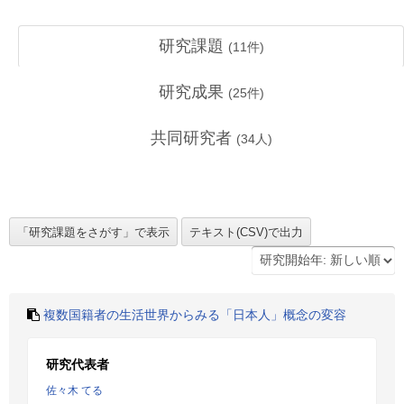
研究課題
(
11
件)
研究成果
(
25
件)
共同研究者
(
34
人)
複数国籍者の生活世界からみる「日本人」概念の変容
研究代表者
佐々木 てる