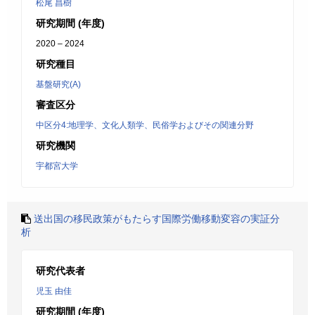
松尾 昌樹
研究期間 (年度)
2020 – 2024
研究種目
基盤研究(A)
審査区分
中区分4:地理学、文化人類学、民俗学およびその関連分野
研究機関
宇都宮大学
送出国の移民政策がもたらす国際労働移動変容の実証分
析
研究代表者
児玉 由佳
研究期間 (年度)