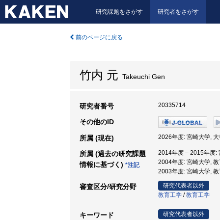
研究課題をさがす
研究者をさがす
前のページに戻る
竹内 元
Takeuchi Gen
20335714
研究者番号
その他のID
2026年度: 宮崎大学,
所属 (現在)
2014年度 – 2015年
所属 (過去の研究課題
2004年度: 宮崎大学,
情報に基づく)
*注記
2003年度: 宮崎大学, 
研究代表者以外
審査区分/研究分野
教育工学
/
教育工学
研究代表者以外
キーワード