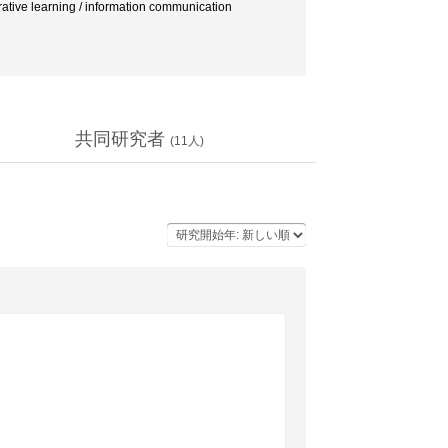
rative learning / information communication
共同研究者
(
11
人)