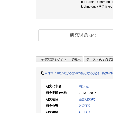
e-Learning / learning p
technology / 学習履歴 
研究課題
(
2
件)
自律的に学び続ける教師の核となる資質・能力の
研究代表者
浦野 弘
研究期間 (年度)
2013 – 2015
研究種目
基盤研究(B)
研究分野
教育工学
研究機関
秋田大学