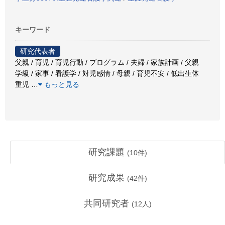
キーワード
研究代表者
父親 / 育児 / 育児行動 / プログラム / 夫婦 / 家族計画 / 父親
学級 / 家事 / 看護学 / 対児感情 / 母親 / 育児不安 / 低出生体
重児
…
もっと見る
研究課題
(
10
件)
研究成果
(
42
件)
共同研究者
(
12
人)