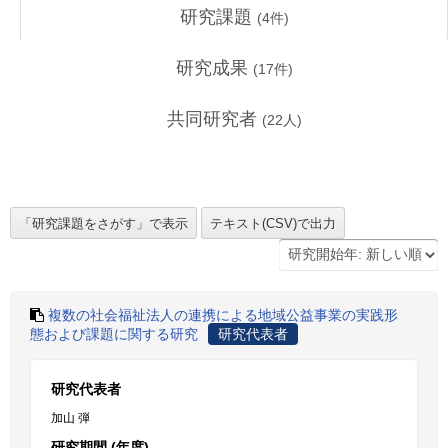
研究課題
(
4
件)
研究成果
(
17
件)
共同研究者
(
22
人)
複数の社会福祉法人の連携による地域公益事業の実践形
態および課題に関する研究
研究代表者
研究代表者
加山 弾
研究期間 (年度)