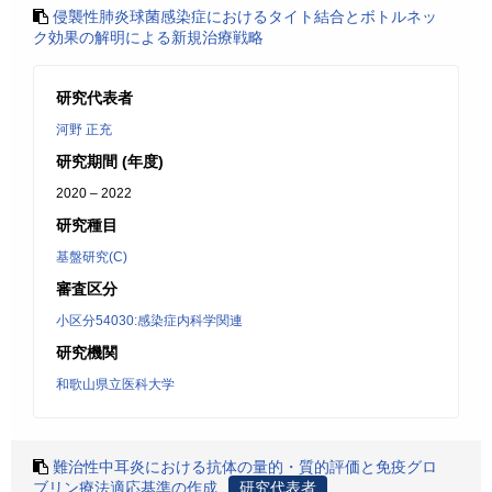
侵襲性肺炎球菌感染症におけるタイト結合とボトルネッ
ク効果の解明による新規治療戦略
研究代表者
河野 正充
研究期間 (年度)
2020 – 2022
研究種目
基盤研究(C)
審査区分
小区分54030:感染症内科学関連
研究機関
和歌山県立医科大学
難治性中耳炎における抗体の量的・質的評価と免疫グロ
ブリン療法適応基準の作成
研究代表者