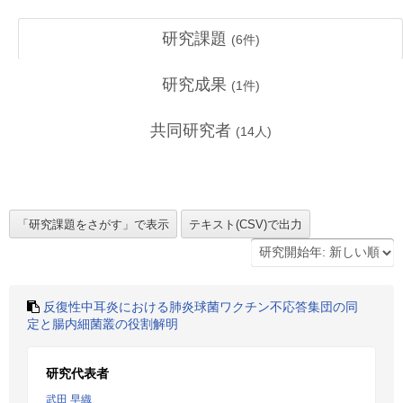
研究課題
(
6
件)
研究成果
(
1
件)
共同研究者
(
14
人)
反復性中耳炎における肺炎球菌ワクチン不応答集団の同
定と腸内細菌叢の役割解明
研究代表者
武田 早織