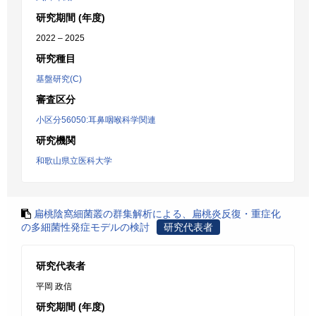
研究期間 (年度)
2022 – 2025
研究種目
基盤研究(C)
審査区分
小区分56050:耳鼻咽喉科学関連
研究機関
和歌山県立医科大学
扁桃陰窩細菌叢の群集解析による、扁桃炎反復・重症化
の多細菌性発症モデルの検討
研究代表者
研究代表者
平岡 政信
研究期間 (年度)