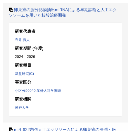
卵巣癌の腟分泌物抽出miRNAによる早期診断と人工エク
ソソームを用いた核酸治療開発
研究代表者
寺井 義人
研究期間 (年度)
2024 – 2026
研究種目
基盤研究(C)
審査区分
小区分56040:産婦人科学関連
研究機関
神戸大学
miR-622内包人工エクソソームによる卵巣癌の浸潤・転