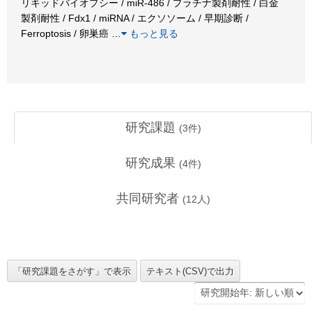
リキッドバイオプシー / miR-486 / プラチナ製剤耐性 / 白金
製剤耐性 / Fdx1 / miRNA / エクソソーム / 早期診断 /
Ferroptosis / 卵巣癌
…
もっと見る
研究課題
(
3
件)
研究成果
(
4
件)
共同研究者
(
12
人)