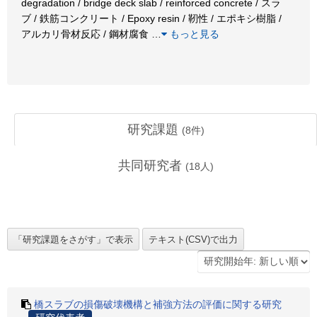
degradation / bridge deck slab / reinforced concrete / スラ
ブ / 鉄筋コンクリート / Epoxy resin / 靭性 / エポキシ樹脂 /
アルカリ骨材反応 / 鋼材腐食
…
もっと見る
研究課題
(
8
件)
共同研究者
(
18
人)
橋スラブの損傷破壊機構と補強方法の評価に関する研究